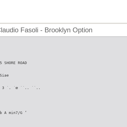
laudio Fasoli - Brooklyn Option
5 SHORE ROAD
Siae
 3 ˙. ˙œ ˙˙.. ˙˙..
b A min7/G ‘