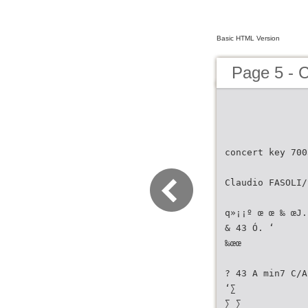
Basic HTML Version
Page 5 - C
concert key 700
Claudio FASOLI/
q»¡¡º œ œ ‰ œJ.
& 43 Ó. ‘
‰œœ
? 43 A min7 C/A
‘∑
∑ ∑