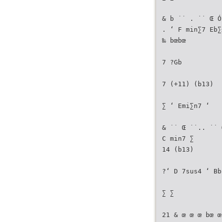
& b ˙˙ . ˙˙ Œ Ó
. ‘ F min∑7 Eb∑
‰ bœbœ
7 ?Gb
7 (+11) (b13)
∑ ‘ Emi∑n7 ‘
& ˙˙ Œ ˙˙.. ˙˙ 
C min7 ∑
14 (b13)
?‘ D 7sus4 ‘ Bb
∑ ∑
21 & œ œ œ bœ œ