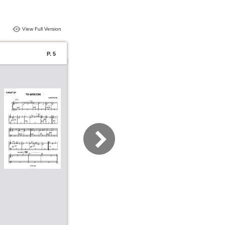
View Full Version
P. 5