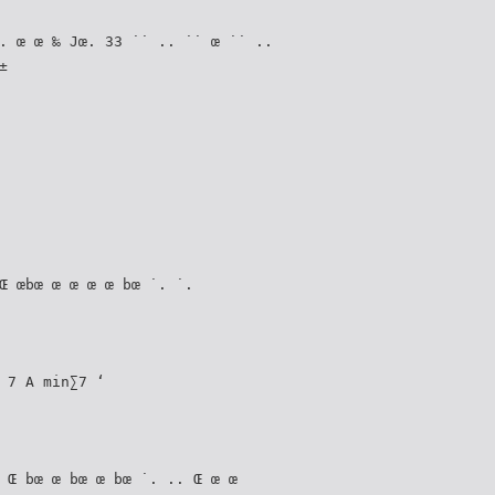
. œ œ ‰ Jœ. 33 ˙˙ .. ˙˙ œ ˙˙ ..
±
Œ œbœ œ œ œ œ bœ ˙. ˙.
 7 A min∑7 ‘
 Œ bœ œ bœ œ bœ ˙. .. Œ œ œ