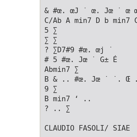
& #œ. œJ ˙ œ. Jœ ˙ œ 
C/Ab A min7 D b min7 
5 ∑
∑ ∑
? ∑D7#9 #œ. œj ˙
# 5 #œ. Jœ ˙ G± É
Abmin7 ∑
B & .. #œ. Jœ ˙ ˙. Œ 
9 ∑
B min7 ‘ ..
? .. ∑
CLAUDIO FASOLI/ SIAE