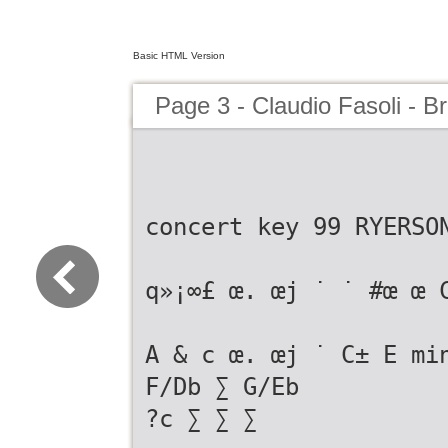
Basic HTML Version
Page 3 - Claudio Fasoli - B
concert key 99 RYERSO
q»¡∞£ œ. œj ˙ ˙ #œ œ 
A & c œ. œj ˙ C± E mi
F/Db ∑ G/Eb
?c ∑ ∑ ∑